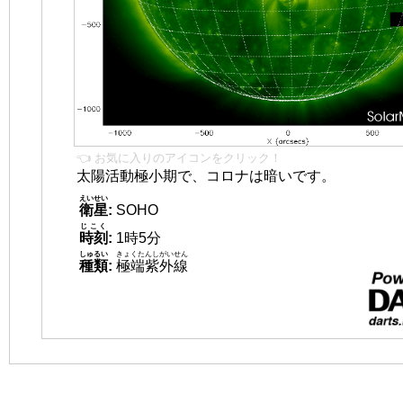
👈 お気に入りのアイコンをクリック！
太陽活動極小期で、コロナは暗いです。
えいせい
衛星
:
SOHO
じこく
時刻
:
1時5分
しゅるい
きょくたんしがいせん
種類
:
極端紫外線