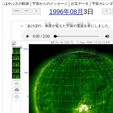
はやぶさの軌跡
宇宙からのメッセージ
お宝データ
宇宙カレンダ
1996年08月
3日
<<<
<<
<
>
えいせい
とら
うちゅう
でんぱ
おと
♪ 「あけぼの」
衛星
が
捉
えた
宇宙
の
電波
を
音
にしました。