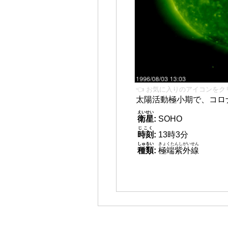
👈 お気に入りのアイコンをク
太陽活動極小期で、コロ
えいせい
衛星
:
SOHO
じこく
時刻
:
13時3分
しゅるい
きょくたんしがいせん
種類
:
極端紫外線