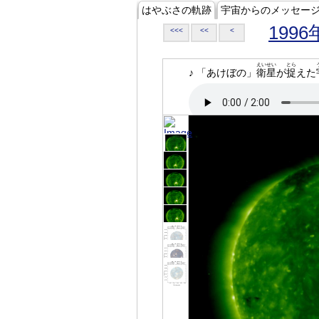
はやぶさの軌跡
宇宙からのメッセー
1996
<<<
<<
<
えいせい
とら
♪ 「あけぼの」
衛星
が
捉
えた