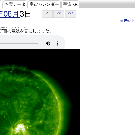
ジ
お宝データ
宇宙カレンダー
宇宙 xR
年08月
3日
>
>>
>>>
…☞Engli
うちゅう
でんぱ
おと
宇宙
の
電波
を
音
にしました。