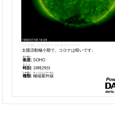
👈 お気に入りのアイコンをクリック！
太陽活動極小期で、コロナは暗いです。
えいせい
衛星
:
SOHO
じこく
時刻
:
18時29分
しゅるい
きょくたんしがいせん
種類
:
極端紫外線