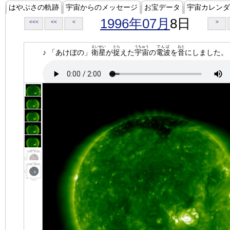
はやぶさの軌跡
宇宙からのメッセージ
お宝データ
宇宙カレンダ
1996年07月
8日
<<<
<<
<
>
えいせい
とら
うちゅう
でんぱ
おと
♪ 「あけぼの」
衛星
が
捉
えた
宇宙
の
電波
を
音
にしました。