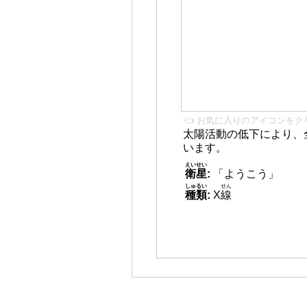
👈 お気に入りのアイコンをク
太陽活動の低下により、
います。
えいせい
衛星
:
「ようこう」
しゅるい
せん
種類
:
X
線