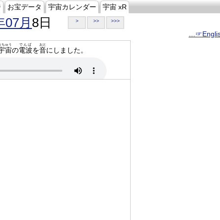
ジ
お宝データ
宇宙カレンダー
宇宙 xR
年07月
8日
>
>>
>>>
…☞Engli
うちゅう
でんぱ
おと
宇宙
の
電波
を
音
にしました。