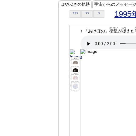
はやぶさの軌跡
宇宙からのメッセー
1995
<<<
<<
<
えいせい
とら
♪ 「あけぼの」
衛星
が
捉
えた