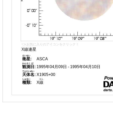
👈 お気に入りのアイコンをクリック！
X線連星
えいせい
衛星
:
ASCA
かんそく
び
観測
日
:
1995年04月09日 - 1995年04月10日
てんたいめい
天体名
:
X1905+00
しゅるい
せん
種類
:
X
線