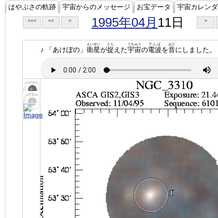
はやぶさの軌跡
宇宙からのメッセージ
お宝データ
宇宙カレンダ
1995年04月
11日
<<<
<<
<
>
えいせい
とら
うちゅう
でんぱ
おと
♪ 「あけぼの」
衛星
が
捉
えた
宇宙
の
電波
を
音
にしました。