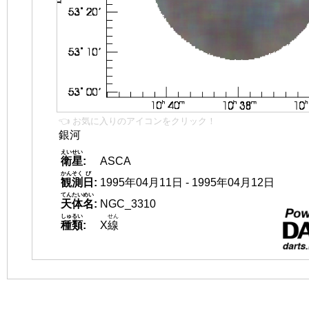
👈 お気に入りのアイコンをクリック！
銀河
えいせい
衛星
:
ASCA
かんそく
び
観測
日
:
1995年04月11日 - 1995年04月12日
てんたいめい
天体名
:
NGC_3310
しゅるい
せん
種類
:
X
線