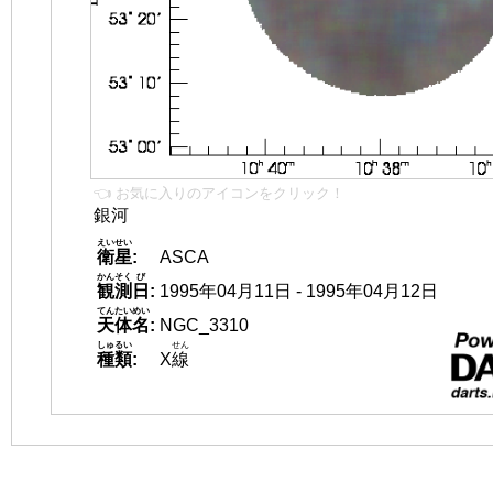
👈 お気に入りのアイコンをクリック！
銀河
えいせい
衛星
:
ASCA
かんそく
び
観測
日
:
1995年04月11日 - 1995年04月12日
てんたいめい
天体名
:
NGC_3310
しゅるい
せん
種類
:
X
線