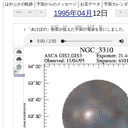
はやぶさの軌跡
宇宙からのメッセージ
お宝データ
宇宙カレンダ
1995年04月
12日
<<<
<<
<
>
えいせい
とら
うちゅう
でんぱ
おと
♪ 「あけぼの」
衛星
が
捉
えた
宇宙
の
電波
を
音
にしました。