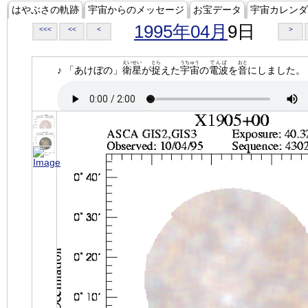
はやぶさの軌跡
宇宙からのメッセージ
お宝データ
宇宙カレンダ
1995年04月
9日
<<<
<<
<
>
えいせい
とら
うちゅう
でんぱ
おと
♪ 「あけぼの」
衛星
が
捉
えた
宇宙
の
電波
を
音
にしました。