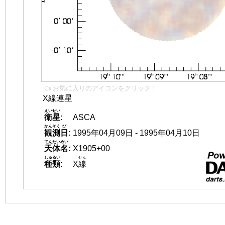
👈 お気に入りのアイコンをクリック！
X線連星
えいせい
衛星
:
ASCA
かんそく
び
観測
日
:
1995年04月09日 - 1995年04月10日
てんたいめい
天体名
:
X1905+00
しゅるい
せん
種類
:
X
線