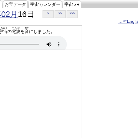
ジ
お宝データ
宇宙カレンダー
宇宙 xR
年02月
16日
>
>>
>>>
…☞Engli
うちゅう
でんぱ
おと
宇宙
の
電波
を
音
にしました。