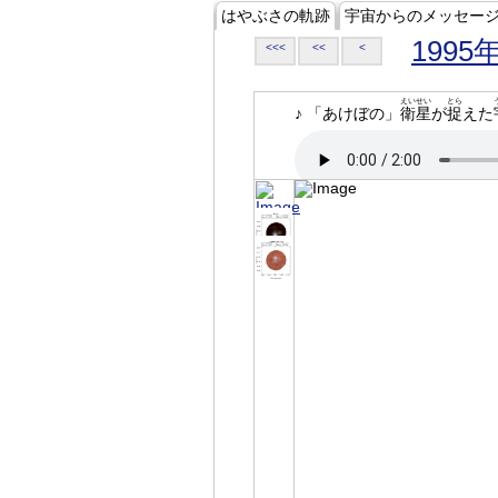
はやぶさの軌跡
宇宙からのメッセー
1995
<<<
<<
<
えいせい
とら
♪ 「あけぼの」
衛星
が
捉
えた