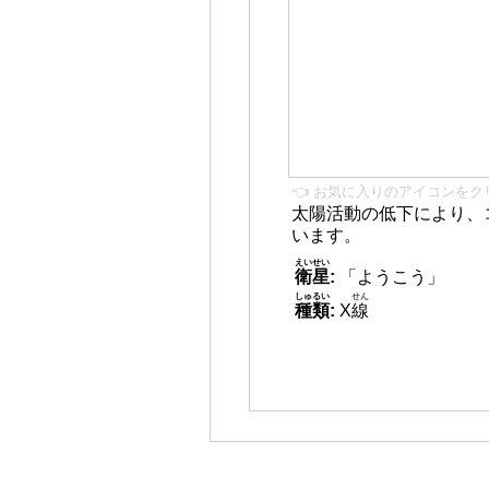
👈 お気に入りのアイコンをク
太陽活動の低下により、
います。
えいせい
衛星
:
「ようこう」
しゅるい
せん
種類
:
X
線