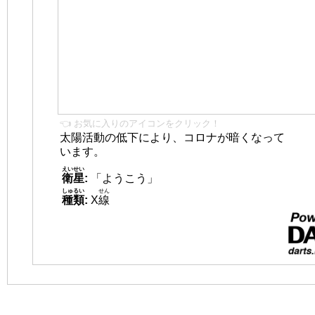
👈 お気に入りのアイコンをクリック！
太陽活動の低下により、コロナが暗くなって
います。
えいせい
衛星
:
「ようこう」
しゅるい
せん
種類
:
X
線