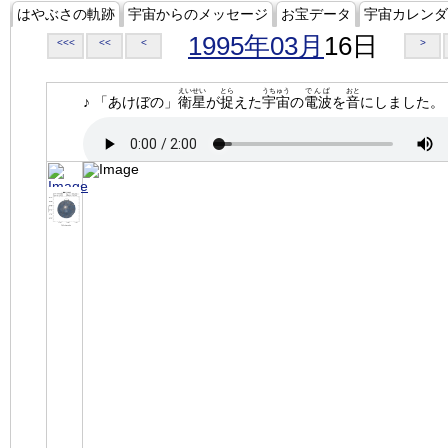
はやぶさの軌跡
宇宙からのメッセージ
お宝データ
宇宙カレンダ
1995年03月
16日
<<<
<<
<
>
えいせい
とら
うちゅう
でんぱ
おと
♪ 「あけぼの」
衛星
が
捉
えた
宇宙
の
電波
を
音
にしました。