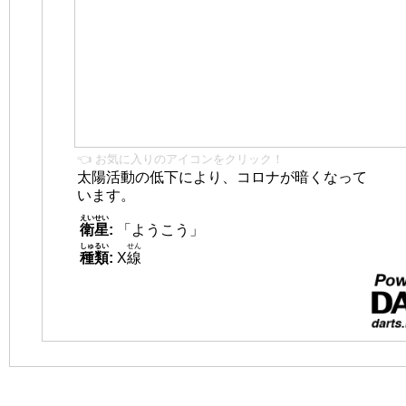
👈 お気に入りのアイコンをクリック！
太陽活動の低下により、コロナが暗くなって
います。
えいせい
衛星
:
「ようこう」
しゅるい
せん
種類
:
X
線