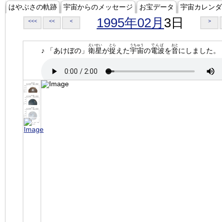
はやぶさの軌跡
宇宙からのメッセージ
お宝データ
宇宙カレンダ
1995年02月
3日
<<<
<<
<
>
えいせい
とら
うちゅう
でんぱ
おと
♪ 「あけぼの」
衛星
が
捉
えた
宇宙
の
電波
を
音
にしました。