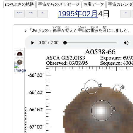
はやぶさの軌跡
宇宙からのメッセージ
お宝データ
宇宙カレンダ
1995年02月
4日
<<<
<<
<
>
えいせい
とら
うちゅう
でんぱ
おと
♪ 「あけぼの」
衛星
が
捉
えた
宇宙
の
電波
を
音
にしました。