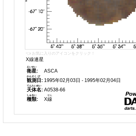
👈 お気に入りのアイコンをクリック！
X線連星
えいせい
衛星
:
ASCA
かんそく
び
観測
日
:
1995年02月03日 - 1995年02月04日
てんたいめい
天体名
:
A0538-66
しゅるい
せん
種類
:
X
線