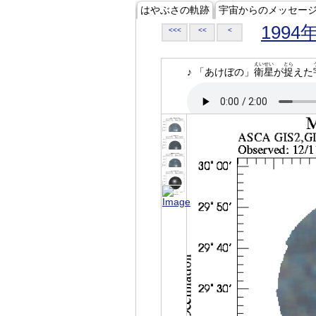
はやぶさの軌跡
宇宙からのメッセー
1994
<<<
<<
<
えいせい
とら
♪ 「あけぼの」
衛星
が
捉
えた