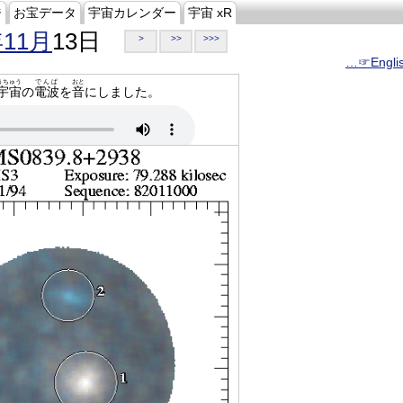
ジ
お宝データ
宇宙カレンダー
宇宙 xR
年11月
13日
>
>>
>>>
…☞Engli
うちゅう
でんぱ
おと
宇宙
の
電波
を
音
にしました。