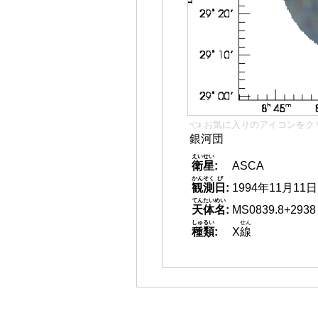
👈 お気に入りのアイコンをク
銀河団
えいせい
衛星
:
ASCA
かんそく
び
観測
日
:
1994年11月11日
てんたいめい
天体名
:
MS0839.8+2938
しゅるい
せん
種類
:
X
線