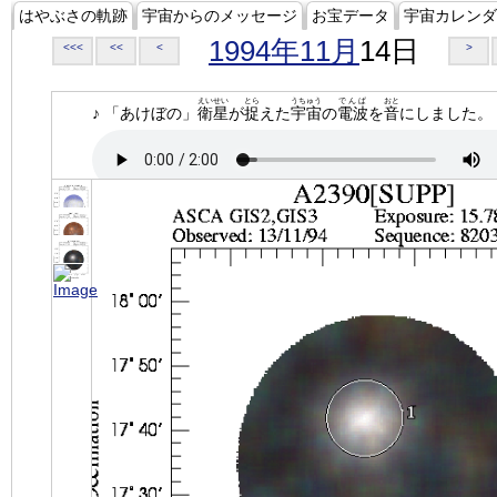
はやぶさの軌跡
宇宙からのメッセージ
お宝データ
宇宙カレンダ
1994年11月
14日
<<<
<<
<
>
えいせい
とら
うちゅう
でんぱ
おと
♪ 「あけぼの」
衛星
が
捉
えた
宇宙
の
電波
を
音
にしました。