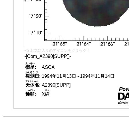
👈 お気に入りのアイコンをクリック！
-[Com_A2390[SUPP]]-
えいせい
衛星
:
ASCA
かんそく
び
観測
日
:
1994年11月13日 - 1994年11月14日
てんたいめい
天体名
:
A2390[SUPP]
しゅるい
せん
種類
:
X
線