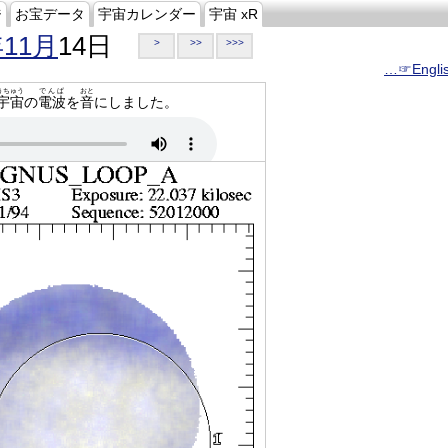
ジ
お宝データ
宇宙カレンダー
宇宙 xR
年11月
14日
>
>>
>>>
…☞Engli
うちゅう
でんぱ
おと
宇宙
の
電波
を
音
にしました。