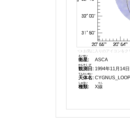
👈 お気に入りのアイコンをク
えいせい
衛星
:
ASCA
かんそく
び
観測
日
:
1994年11月14日
てんたいめい
天体名
:
CYGNUS_LOOP
しゅるい
せん
種類
:
X
線