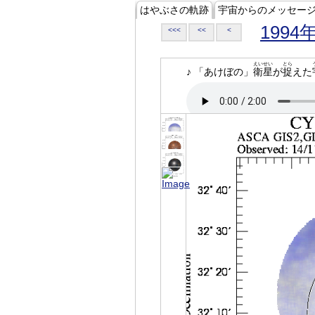
はやぶさの軌跡
宇宙からのメッセー
1994
<<<
<<
<
えいせい
とら
♪ 「あけぼの」
衛星
が
捉
えた