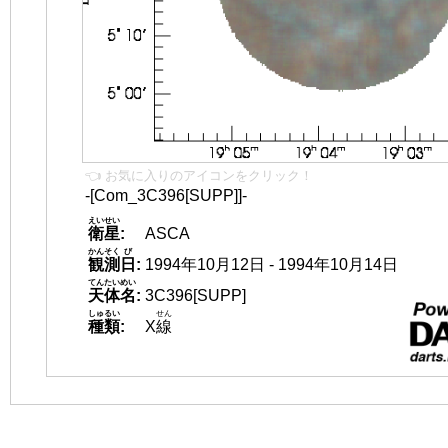
👈 お気に入りのアイコンをクリック！
-[Com_3C396[SUPP]]-
えいせい
衛星
:
ASCA
かんそく
び
観測
日
:
1994年10月12日 - 1994年10月14日
てんたいめい
天体名
:
3C396[SUPP]
しゅるい
せん
種類
:
X
線