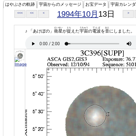
はやぶさの軌跡
宇宙からのメッセージ
お宝データ
宇宙カレンダ
1994年10月
13日
<<<
<<
<
>
えいせい
とら
うちゅう
でんぱ
おと
♪ 「あけぼの」
衛星
が
捉
えた
宇宙
の
電波
を
音
にしました。