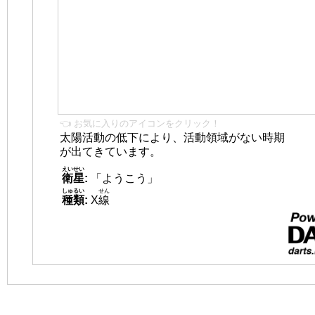
👈 お気に入りのアイコンをクリック！
太陽活動の低下により、活動領域がない時期
が出てきています。
えいせい
衛星
:
「ようこう」
しゅるい
せん
種類
:
X
線