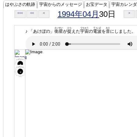
はやぶさの軌跡
宇宙からのメッセージ
お宝データ
宇宙カレンダ
1994年04月
30日
<<<
<<
<
>
えいせい
とら
うちゅう
でんぱ
おと
♪ 「あけぼの」
衛星
が
捉
えた
宇宙
の
電波
を
音
にしました。