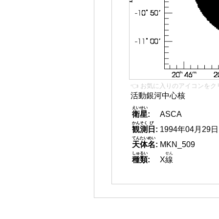
👈 お気に入りのアイコンをク
活動銀河中心核
えいせい
衛星
:
ASCA
かんそく
び
観測
日
:
1994年04月29日
てんたいめい
天体名
:
MKN_509
しゅるい
せん
種類
:
X
線