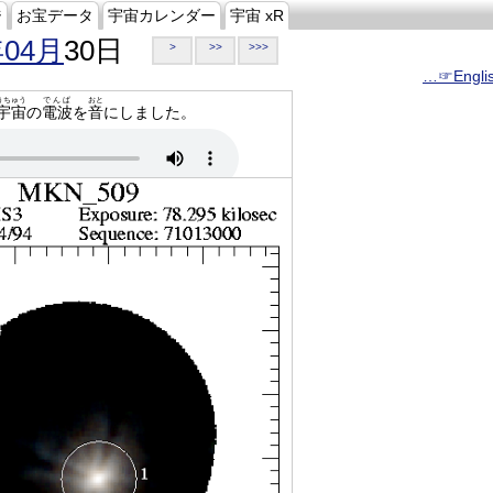
ジ
お宝データ
宇宙カレンダー
宇宙 xR
年04月
30日
>
>>
>>>
…☞Engli
うちゅう
でんぱ
おと
宇宙
の
電波
を
音
にしました。