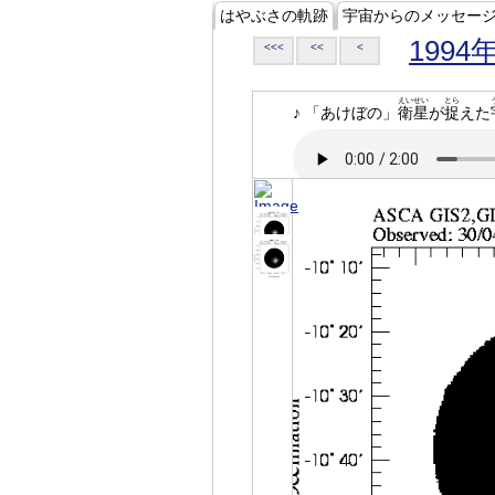
はやぶさの軌跡
宇宙からのメッセー
1994
<<<
<<
<
えいせい
とら
♪ 「あけぼの」
衛星
が
捉
えた