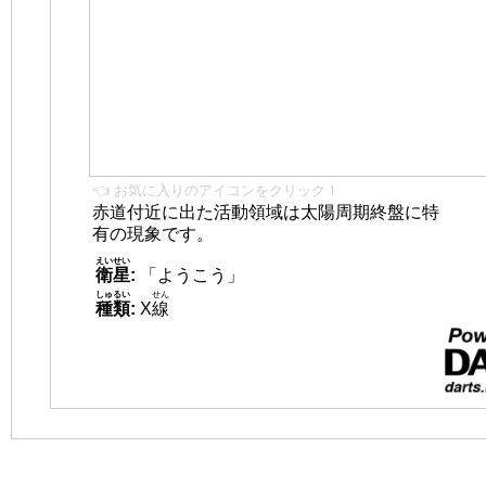
👈 お気に入りのアイコンをクリック！
赤道付近に出た活動領域は太陽周期終盤に特
有の現象です。
えいせい
衛星
:
「ようこう」
しゅるい
せん
種類
:
X
線