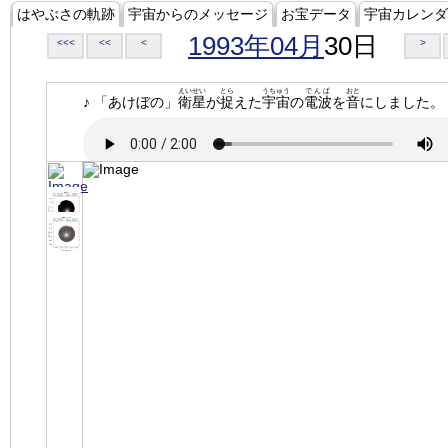
はやぶさの軌跡
宇宙からのメッセージ
お宝データ
宇宙カレンダ
1993年04月
30日
<<<
<<
<
>
えいせい
とら
うちゅう
でんぱ
おと
♪ 「あけぼの」
衛星
が
捉
えた
宇宙
の
電波
を
音
にしました。