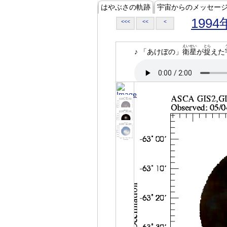
はやぶさの軌跡
宇宙からのメッセー
1994
<<<
<<
<
えいせい
とら
♪ 「あけぼの」
衛星
が
捉
えた