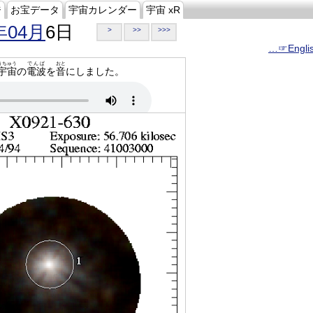
ジ
お宝データ
宇宙カレンダー
宇宙 xR
年04月
6日
>
>>
>>>
…☞Engli
うちゅう
でんぱ
おと
宇宙
の
電波
を
音
にしました。