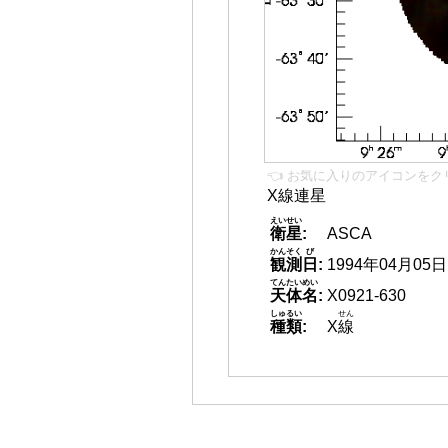
👈 お気に入りのアイコンをク
X線連星
えいせい
衛星
:
ASCA
かんそく
び
観測
日
:
1994年04月05日
てんたいめい
天体名
:
X0921-630
しゅるい
せん
種類
:
X
線