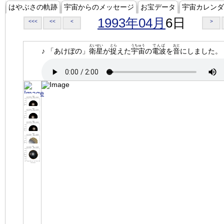
はやぶさの軌跡
宇宙からのメッセージ
お宝データ
宇宙カレンダ
1993年04月
6日
<<<
<<
<
>
えいせい
とら
うちゅう
でんぱ
おと
♪ 「あけぼの」
衛星
が
捉
えた
宇宙
の
電波
を
音
にしました。