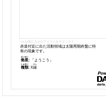
👈 お気に入りのアイコンをクリック！
赤道付近に出た活動領域は太陽周期終盤に特
有の現象です。
えいせい
衛星
:
「ようこう」
しゅるい
せん
種類
:
X
線