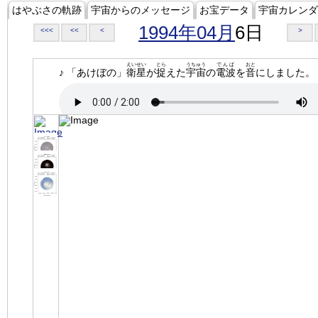
はやぶさの軌跡
宇宙からのメッセージ
お宝データ
宇宙カレンダ
1994年04月
6日
<<<
<<
<
>
えいせい
とら
うちゅう
でんぱ
おと
♪ 「あけぼの」
衛星
が
捉
えた
宇宙
の
電波
を
音
にしました。