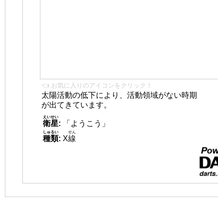
👈 お気に入りのアイコンをクリック！
太陽活動の低下により、活動領域がない時期
が出てきています。
えいせい
衛星
:
「ようこう」
しゅるい
せん
種類
:
X
線