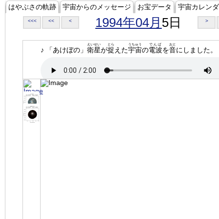
はやぶさの軌跡
宇宙からのメッセージ
お宝データ
宇宙カレンダ
1994年04月
5日
<<<
<<
<
>
えいせい
とら
うちゅう
でんぱ
おと
♪ 「あけぼの」
衛星
が
捉
えた
宇宙
の
電波
を
音
にしました。