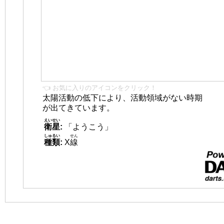
👈 お気に入りのアイコンをクリック！
太陽活動の低下により、活動領域がない時期
が出てきています。
えいせい
衛星
:
「ようこう」
しゅるい
せん
種類
:
X
線