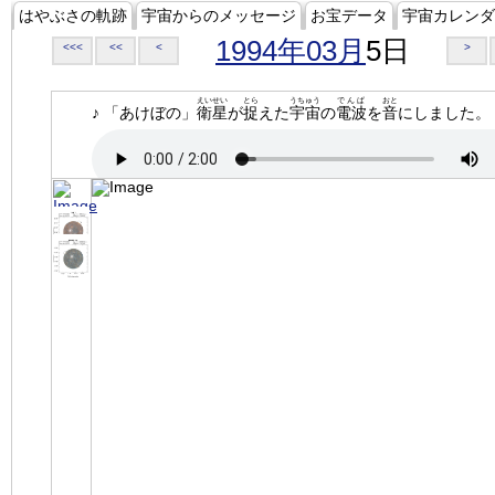
はやぶさの軌跡
宇宙からのメッセージ
お宝データ
宇宙カレンダ
1994年03月
5日
<<<
<<
<
>
えいせい
とら
うちゅう
でんぱ
おと
♪ 「あけぼの」
衛星
が
捉
えた
宇宙
の
電波
を
音
にしました。