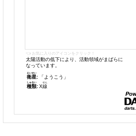
👈 お気に入りのアイコンをクリック！
太陽活動の低下により、活動領域がまばらに
なっています。
えいせい
衛星
:
「ようこう」
しゅるい
せん
種類
:
X
線