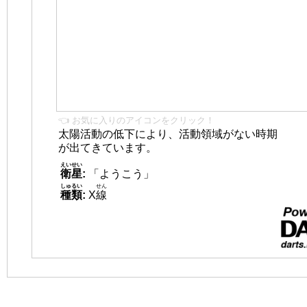
👈 お気に入りのアイコンをクリック！
太陽活動の低下により、活動領域がない時期
が出てきています。
えいせい
衛星
:
「ようこう」
しゅるい
せん
種類
:
X
線