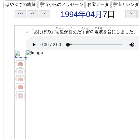
はやぶさの軌跡
宇宙からのメッセージ
お宝データ
宇宙カレンダ
1994年04月
7日
<<<
<<
<
>
えいせい
とら
うちゅう
でんぱ
おと
♪ 「あけぼの」
衛星
が
捉
えた
宇宙
の
電波
を
音
にしました。