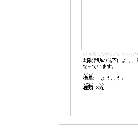
👈 お気に入りのアイコンをク
太陽活動の低下により、
なっています。
えいせい
衛星
:
「ようこう」
しゅるい
せん
種類
:
X
線