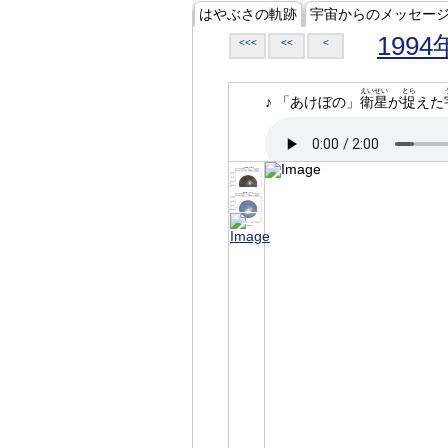
はやぶさの軌跡
宇宙からのメッセー
1994
<<<
<<
<
えいせい
とら
♪ 「あけぼの」
衛星
が
捉
えた