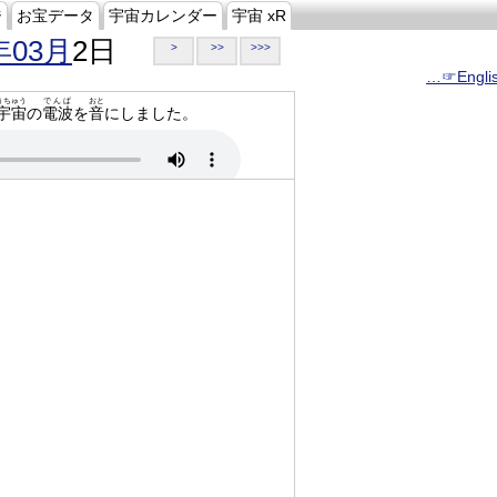
ジ
お宝データ
宇宙カレンダー
宇宙 xR
年03月
2日
>
>>
>>>
…☞Engli
うちゅう
でんぱ
おと
宇宙
の
電波
を
音
にしました。