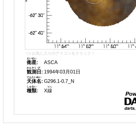
👈 お気に入りのアイコンをクリック！
えいせい
衛星
:
ASCA
かんそく
び
観測
日
:
1994年03月01日
てんたいめい
天体名
:
G296.1-0.7_N
しゅるい
せん
種類
:
X
線