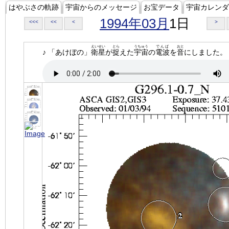
はやぶさの軌跡
宇宙からのメッセージ
お宝データ
宇宙カレンダ
1994年03月
1日
<<<
<<
<
>
えいせい
とら
うちゅう
でんぱ
おと
♪ 「あけぼの」
衛星
が
捉
えた
宇宙
の
電波
を
音
にしました。