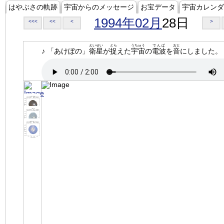
はやぶさの軌跡
宇宙からのメッセージ
お宝データ
宇宙カレンダ
1994年02月
28日
<<<
<<
<
>
えいせい
とら
うちゅう
でんぱ
おと
♪ 「あけぼの」
衛星
が
捉
えた
宇宙
の
電波
を
音
にしました。