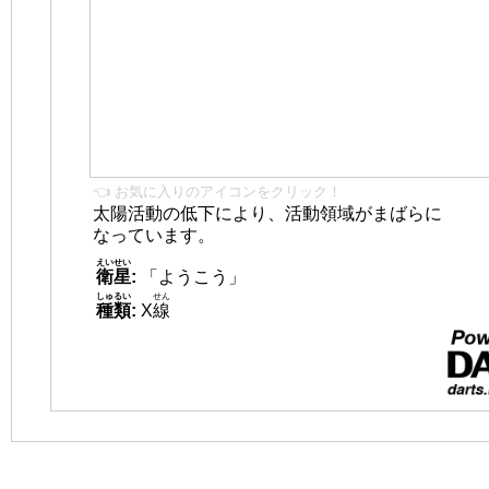
👈 お気に入りのアイコンをクリック！
太陽活動の低下により、活動領域がまばらに
なっています。
えいせい
衛星
:
「ようこう」
しゅるい
せん
種類
:
X
線