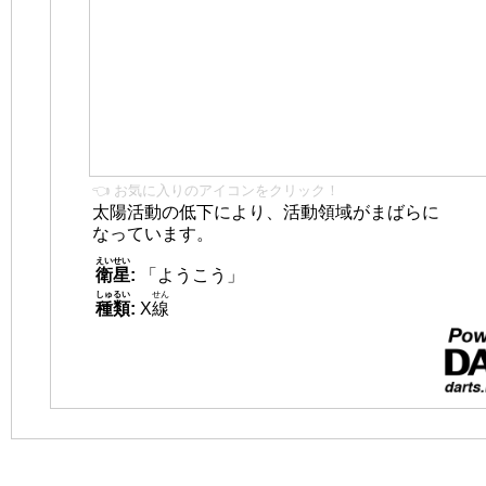
👈 お気に入りのアイコンをクリック！
太陽活動の低下により、活動領域がまばらに
なっています。
えいせい
衛星
:
「ようこう」
しゅるい
せん
種類
:
X
線