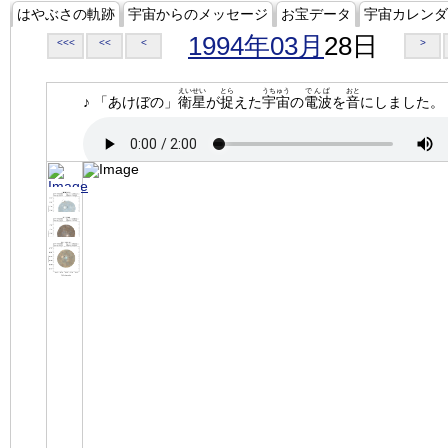
はやぶさの軌跡
宇宙からのメッセージ
お宝データ
宇宙カレンダ
1994年03月
28日
<<<
<<
<
>
えいせい
とら
うちゅう
でんぱ
おと
♪ 「あけぼの」
衛星
が
捉
えた
宇宙
の
電波
を
音
にしました。