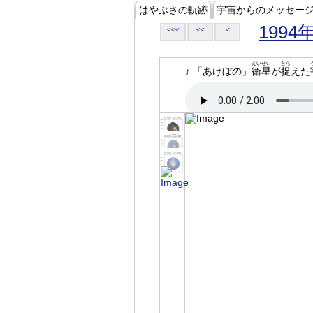
はやぶさの軌跡
宇宙からのメッセー
1994
<<<
<<
<
えいせい
とら
♪ 「あけぼの」
衛星
が
捉
えた