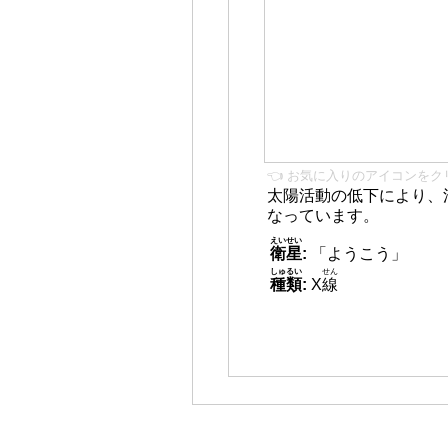
👈 お気に入りのアイコンをク
太陽活動の低下により、
なっています。
えいせい
衛星
:
「ようこう」
しゅるい
せん
種類
:
X
線