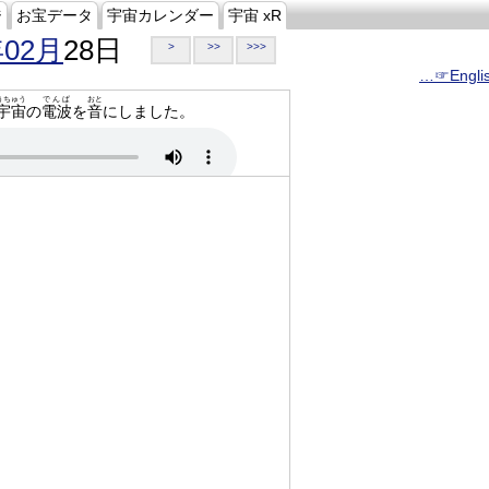
ジ
お宝データ
宇宙カレンダー
宇宙 xR
年02月
28日
>
>>
>>>
…☞Engli
うちゅう
でんぱ
おと
宇宙
の
電波
を
音
にしました。