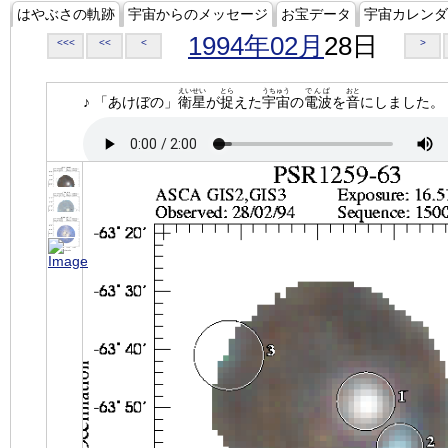
はやぶさの軌跡
宇宙からのメッセージ
お宝データ
宇宙カレンダ
1994年02月
28日
<<<
<<
<
>
えいせい
とら
うちゅう
でんぱ
おと
♪ 「あけぼの」
衛星
が
捉
えた
宇宙
の
電波
を
音
にしました。