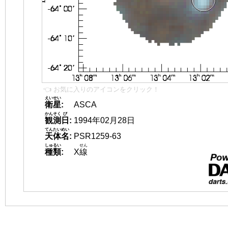
👈 お気に入りのアイコンをクリック！
えいせい
衛星
:
ASCA
かんそく
び
観測
日
:
1994年02月28日
てんたいめい
天体名
:
PSR1259-63
しゅるい
せん
種類
:
X
線