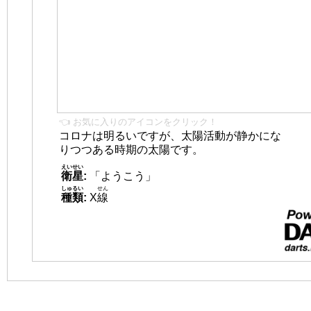
👈 お気に入りのアイコンをクリック！
コロナは明るいですが、太陽活動が静かにな
りつつある時期の太陽です。
えいせい
衛星
:
「ようこう」
しゅるい
せん
種類
:
X
線