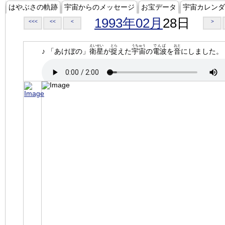
はやぶさの軌跡
宇宙からのメッセージ
お宝データ
宇宙カレンダ
1993年02月
28日
<<<
<<
<
>
えいせい
とら
うちゅう
でんぱ
おと
♪ 「あけぼの」
衛星
が
捉
えた
宇宙
の
電波
を
音
にしました。