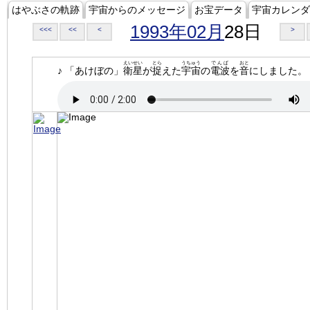
はやぶさの軌跡
宇宙からのメッセージ
お宝データ
宇宙カレンダ
1993年02月
28日
<<<
<<
<
>
えいせい
とら
うちゅう
でんぱ
おと
♪ 「あけぼの」
衛星
が
捉
えた
宇宙
の
電波
を
音
にしました。