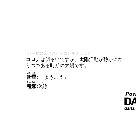
👈 お気に入りのアイコンをクリック！
コロナは明るいですが、太陽活動が静かにな
りつつある時期の太陽です。
えいせい
衛星
:
「ようこう」
しゅるい
せん
種類
:
X
線