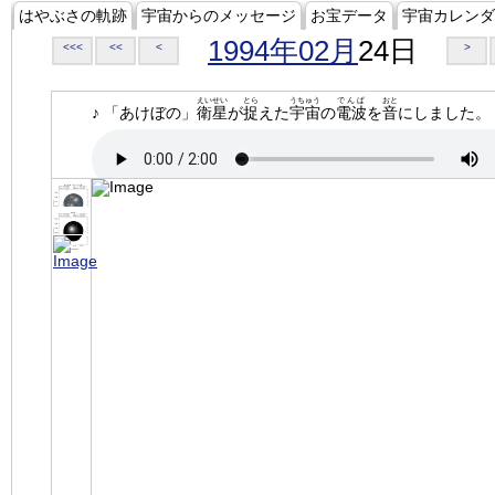
はやぶさの軌跡
宇宙からのメッセージ
お宝データ
宇宙カレンダ
1994年02月
24日
<<<
<<
<
>
えいせい
とら
うちゅう
でんぱ
おと
♪ 「あけぼの」
衛星
が
捉
えた
宇宙
の
電波
を
音
にしました。