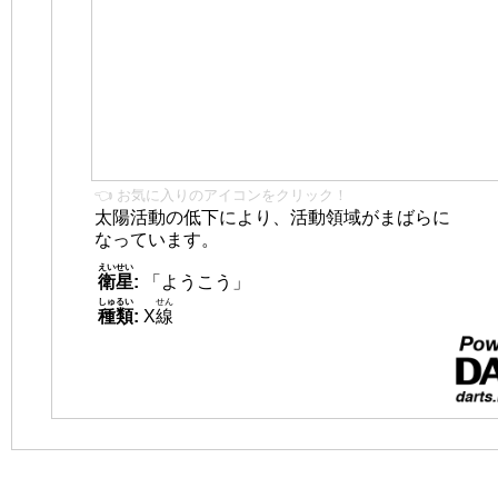
👈 お気に入りのアイコンをクリック！
太陽活動の低下により、活動領域がまばらに
なっています。
えいせい
衛星
:
「ようこう」
しゅるい
せん
種類
:
X
線