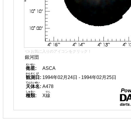
👈 お気に入りのアイコンをクリック！
銀河団
えいせい
衛星
:
ASCA
かんそく
び
観測
日
:
1994年02月24日 - 1994年02月25日
てんたいめい
天体名
:
A478
しゅるい
せん
種類
:
X
線