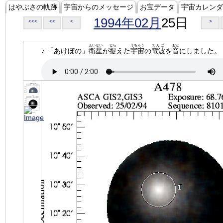
はやぶさの軌跡
宇宙からのメッセージ
お宝データ
宇宙カレンダ
1994年02月
25日
<<<
<<
<
>
えいせい
とら
うちゅう
でんぱ
おと
♪ 「あけぼの」
衛星
が
捉
えた
宇宙
の
電波
を
音
にしました。