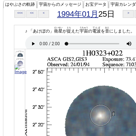
はやぶさの軌跡
宇宙からのメッセージ
お宝データ
宇宙カレンダ
1994年01月
25日
<<<
<<
<
>
えいせい
とら
うちゅう
でんぱ
おと
♪ 「あけぼの」
衛星
が
捉
えた
宇宙
の
電波
を
音
にしました。