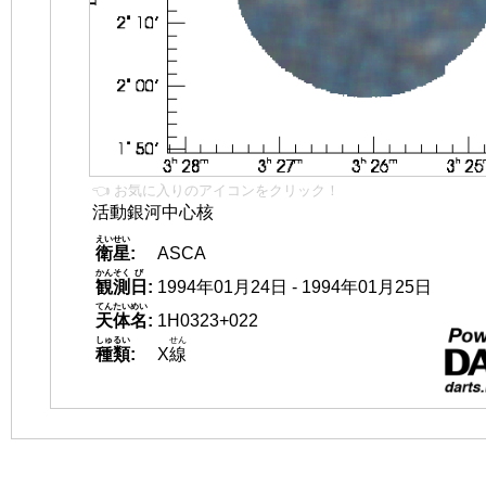
👈 お気に入りのアイコンをクリック！
活動銀河中心核
えいせい
衛星
:
ASCA
かんそく
び
観測
日
:
1994年01月24日 - 1994年01月25日
てんたいめい
天体名
:
1H0323+022
しゅるい
せん
種類
:
X
線