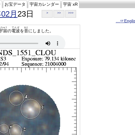
ジ
お宝データ
宇宙カレンダー
宇宙 xR
年02月
23日
>
>>
>>>
…☞Engli
うちゅう
でんぱ
おと
宇宙
の
電波
を
音
にしました。