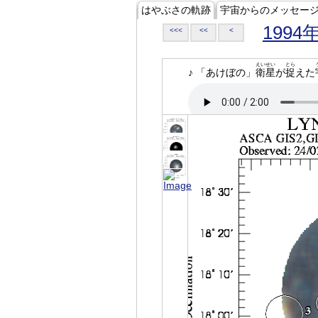
はやぶさの軌跡
宇宙からのメッセー
1994
<<<
<<
<
えいせい
とら
♪ 「あけぼの」
衛星
が
捉
えた