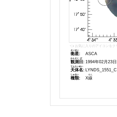
👈 お気に入りのアイコンをク
えいせい
衛星
:
ASCA
かんそく
び
観測
日
:
1994年02月23日
てんたいめい
天体名
:
LYNDS_1551_
しゅるい
せん
種類
:
X
線