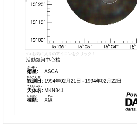
👈 お気に入りのアイコンをクリック！
活動銀河中心核
えいせい
衛星
:
ASCA
かんそく
び
観測
日
:
1994年02月21日 - 1994年02月22日
てんたいめい
天体名
:
MKN841
しゅるい
せん
種類
:
X
線