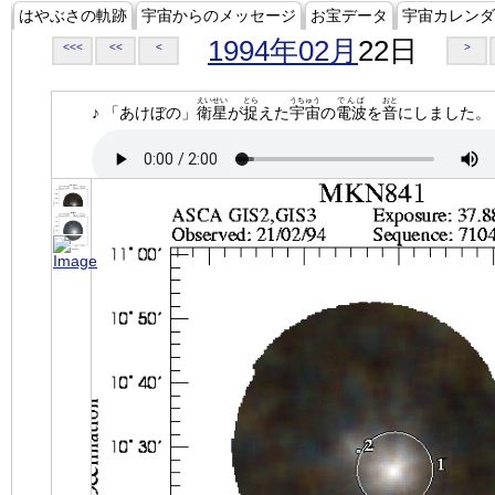
はやぶさの軌跡
宇宙からのメッセージ
お宝データ
宇宙カレンダ
1994年02月
22日
<<<
<<
<
>
えいせい
とら
うちゅう
でんぱ
おと
♪ 「あけぼの」
衛星
が
捉
えた
宇宙
の
電波
を
音
にしました。