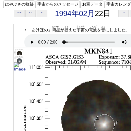
はやぶさの軌跡
宇宙からのメッセージ
お宝データ
宇宙カレンダ
1994年02月
22日
<<<
<<
<
>
えいせい
とら
うちゅう
でんぱ
おと
♪ 「あけぼの」
衛星
が
捉
えた
宇宙
の
電波
を
音
にしました。