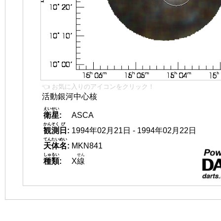
👈 お気に入りのアイコンをクリック！
活動銀河中心核
えいせい
衛星
:
ASCA
かんそく
び
観測
日
:
1994年02月21日 - 1994年02月22日
てんたいめい
天体名
:
MKN841
しゅるい
せん
種類
:
X
線