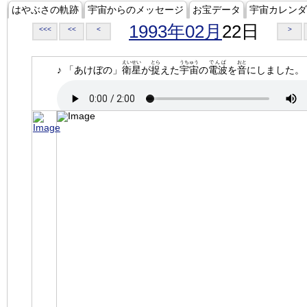
はやぶさの軌跡
宇宙からのメッセージ
お宝データ
宇宙カレンダ
1993年02月
22日
<<<
<<
<
>
えいせい
とら
うちゅう
でんぱ
おと
♪ 「あけぼの」
衛星
が
捉
えた
宇宙
の
電波
を
音
にしました。