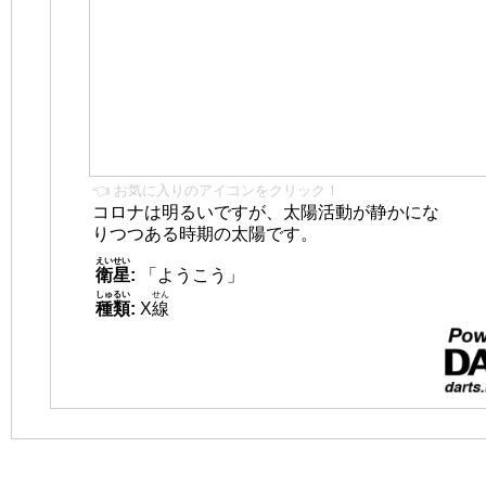
👈 お気に入りのアイコンをクリック！
コロナは明るいですが、太陽活動が静かにな
りつつある時期の太陽です。
えいせい
衛星
:
「ようこう」
しゅるい
せん
種類
:
X
線