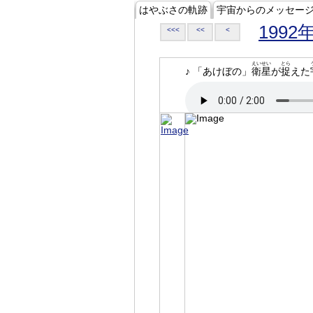
はやぶさの軌跡
宇宙からのメッセー
1992
<<<
<<
<
えいせい
とら
♪ 「あけぼの」
衛星
が
捉
えた