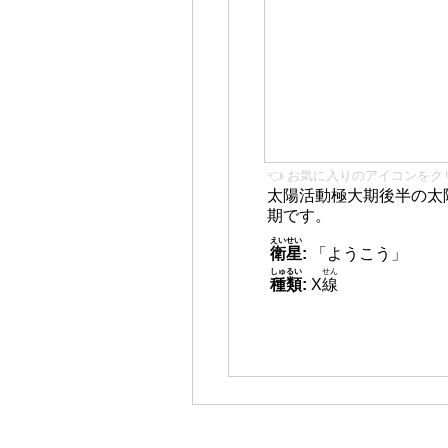
👈 お気に入りのアイコンをク
太陽活動極大期後半の太
期です。
えいせい
衛星
:
「ようこう」
しゅるい
せん
種類
:
X
線