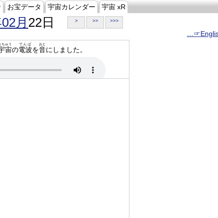
ジ
お宝データ
宇宙カレンダー
宇宙 xR
年02月
22日
>
>>
>>>
…☞Engli
うちゅう
でんぱ
おと
宇宙
の
電波
を
音
にしました。