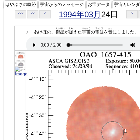
はやぶさの軌跡
宇宙からのメッセージ
お宝データ
宇宙カレンダ
1994年03月
24日
<<<
<<
<
>
えいせい
とら
うちゅう
でんぱ
おと
♪ 「あけぼの」
衛星
が
捉
えた
宇宙
の
電波
を
音
にしました。