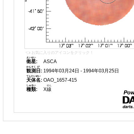
👈 お気に入りのアイコンをクリック！
えいせい
衛星
:
ASCA
かんそく
び
観測
日
:
1994年03月24日 - 1994年03月25日
てんたいめい
天体名
:
OAO_1657-415
しゅるい
せん
種類
:
X
線