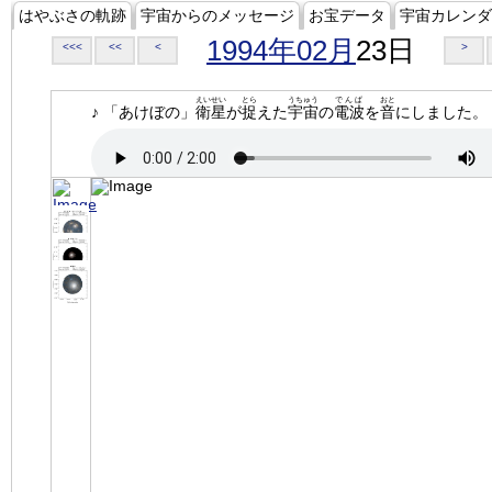
はやぶさの軌跡
宇宙からのメッセージ
お宝データ
宇宙カレンダ
1994年02月
23日
<<<
<<
<
>
えいせい
とら
うちゅう
でんぱ
おと
♪ 「あけぼの」
衛星
が
捉
えた
宇宙
の
電波
を
音
にしました。