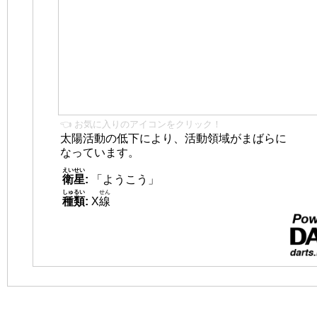
👈 お気に入りのアイコンをクリック！
太陽活動の低下により、活動領域がまばらに
なっています。
えいせい
衛星
:
「ようこう」
しゅるい
せん
種類
:
X
線