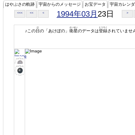
はやぶさの軌跡
宇宙からのメッセージ
お宝データ
宇宙カレンダ
1994年03月
23日
<<<
<<
<
>
ひ
えいせい
とうろく
♪この
日
の「あけぼの」
衛星
のデータは
登録
されていませ