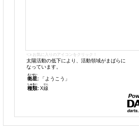
👈 お気に入りのアイコンをクリック！
太陽活動の低下により、活動領域がまばらに
なっています。
えいせい
衛星
:
「ようこう」
しゅるい
せん
種類
:
X
線