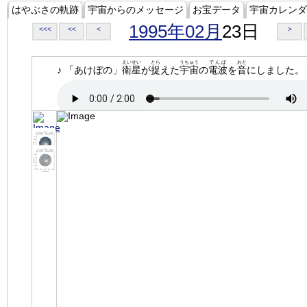
はやぶさの軌跡
宇宙からのメッセージ
お宝データ
宇宙カレンダ
1995年02月
23日
<<<
<<
<
>
えいせい
とら
うちゅう
でんぱ
おと
♪ 「あけぼの」
衛星
が
捉
えた
宇宙
の
電波
を
音
にしました。