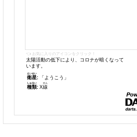
👈 お気に入りのアイコンをクリック！
太陽活動の低下により、コロナが暗くなって
います。
えいせい
衛星
:
「ようこう」
しゅるい
せん
種類
:
X
線