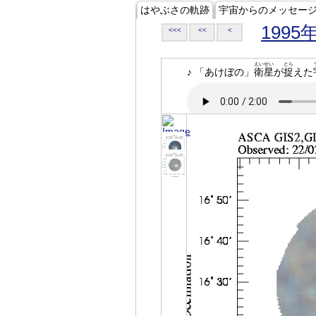
はやぶさの軌跡
宇宙からのメッセー
1995
<<<
<<
<
えいせい
とら
♪ 「あけぼの」
衛星
が
捉
えた