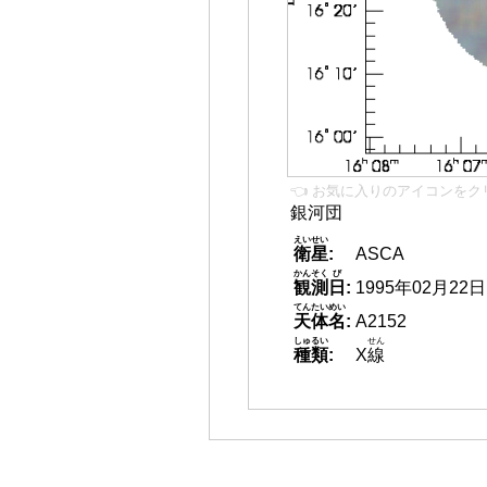
👈 お気に入りのアイコンをク
銀河団
えいせい
衛星
:
ASCA
かんそく
び
観測
日
:
1995年02月22日
てんたいめい
天体名
:
A2152
しゅるい
せん
種類
:
X
線