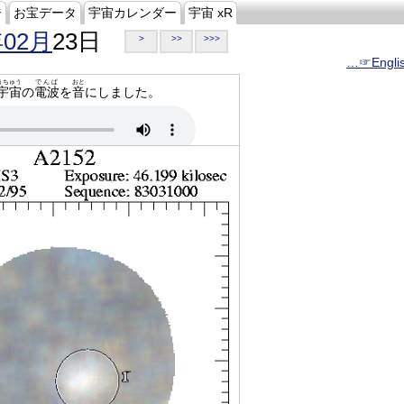
ジ
お宝データ
宇宙カレンダー
宇宙 xR
年02月
23日
>
>>
>>>
…☞Engli
うちゅう
でんぱ
おと
宇宙
の
電波
を
音
にしました。