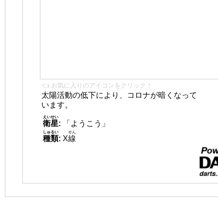
👈 お気に入りのアイコンをクリック！
太陽活動の低下により、コロナが暗くなって
います。
えいせい
衛星
:
「ようこう」
しゅるい
せん
種類
:
X
線