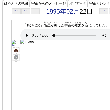
はやぶさの軌跡
宇宙からのメッセージ
お宝データ
宇宙カレンダ
1995年02月
22日
<<<
<<
<
>
えいせい
とら
うちゅう
でんぱ
おと
♪ 「あけぼの」
衛星
が
捉
えた
宇宙
の
電波
を
音
にしました。