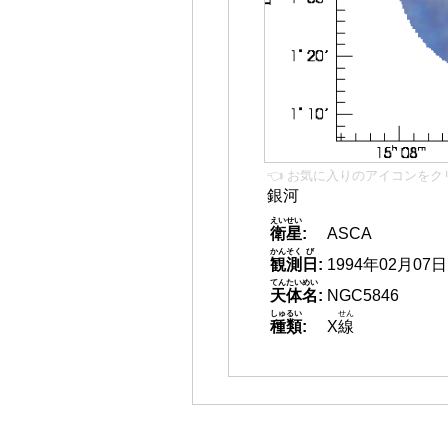
👈 お気に入りのアイコンをク
銀河
えいせい
衛星
:
ASCA
かんそく
び
観測
日
:
1994年02月07日
てんたいめい
天体名
:
NGC5846
しゅるい
せん
種類
:
X
線