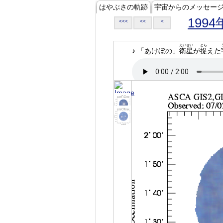
はやぶさの軌跡
宇宙からのメッセー
1994
<<<
<<
<
えいせい
とら
♪ 「あけぼの」
衛星
が
捉
えた