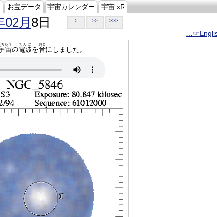
ジ
お宝データ
宇宙カレンダー
宇宙 xR
年02月
8日
>
>>
>>>
…☞Engli
うちゅう
でんぱ
おと
宇宙
の
電波
を
音
にしました。