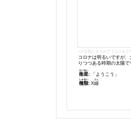
👈 お気に入りのアイコンをク
コロナは明るいですが、
りつつある時期の太陽で
えいせい
衛星
:
「ようこう」
しゅるい
せん
種類
:
X
線