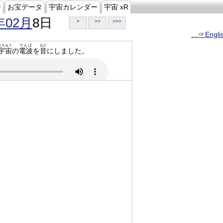
ジ
お宝データ
宇宙カレンダー
宇宙 xR
年02月
8日
>
>>
>>>
…☞Engli
うちゅう
でんぱ
おと
宇宙
の
電波
を
音
にしました。