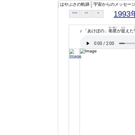
はやぶさの軌跡
宇宙からのメッセー
1993
<<<
<<
<
えいせい
とら
♪ 「あけぼの」
衛星
が
捉
えた