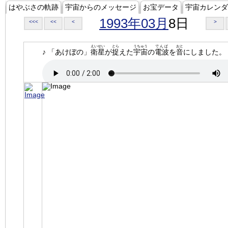
はやぶさの軌跡
宇宙からのメッセージ
お宝データ
宇宙カレンダ
1993年03月
8日
<<<
<<
<
>
えいせい
とら
うちゅう
でんぱ
おと
♪ 「あけぼの」
衛星
が
捉
えた
宇宙
の
電波
を
音
にしました。