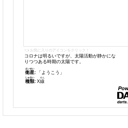
👈 お気に入りのアイコンをクリック！
コロナは明るいですが、太陽活動が静かにな
りつつある時期の太陽です。
えいせい
衛星
:
「ようこう」
しゅるい
せん
種類
:
X
線